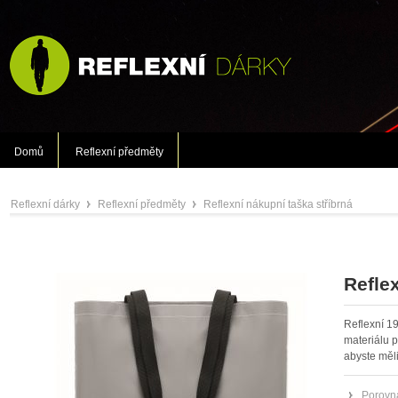
Domů
Reflexní předměty
Reflexní dárky
Reflexní předměty
Reflexní nákupní taška stříbrná
»
»
Refle
Reflexní 1
materiálu p
abyste měl
Porovna