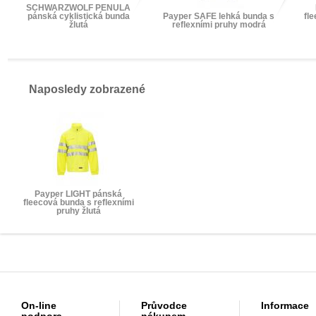
SCHWARZWOLF PENULA
pánská cyklistická bunda
Payper SAFE lehká bunda s
fl
žlutá
reflexními pruhy modrá
Naposledy zobrazené
Payper LIGHT pánská
fleecová bunda s reflexními
pruhy žlutá
On-line
Průvodce
Informace