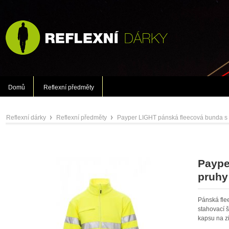
Domů
Reflexní předměty
Reflexní dárky
Reflexní předměty
Payper LIGHT pánská fleecová bunda s r
»
»
Paype
pruhy
Pánská fle
stahovací š
kapsu na zi