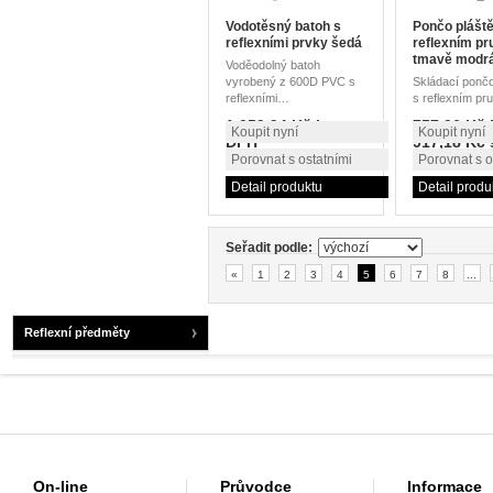
Vodotěsný batoh s
Pončo plášt
reflexními prvky šedá
reflexním p
tmavě modr
Voděodolný batoh
vyrobený z 600D PVC s
Skládací pončo
reflexními…
s reflexním p
1 059,94 Kč bez
757,96 Kč
Koupit nyní
Koupit nyní
DPH
917,18 Kč
1 282,60 Kč s DPH
Porovnat s ostatními
Porovnat s o
Detail produktu
Detail produ
Seřadit podle:
«
1
2
3
4
5
6
7
8
...
Reflexní předměty
On-line
Průvodce
Informace