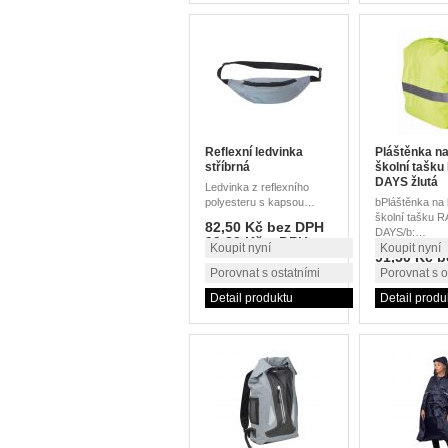
Reflexní ledvinka
Pláštěnka na
stříbrná
školní tašk
DAYS žlutá
Ledvinka z reflexního
polyesteru s kapsou…
bPláštěnka na 
školní tašku 
82,50 Kč bez DPH
DAYS/b:…
99,83 Kč s DPH
Koupit nyní
Koupit nyní
91,50 Kč 
110,72 Kč
Porovnat s ostatními
Porovnat s o
Detail produktu
Detail produ