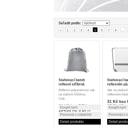
Seřadit podle:
«
1
2
3
4
5
6
7
8
...
Stahovací batoh
Stahovací ba
reflexní stříbrná
reflexním pá
Reflexní polyesterový vak
Vak na stažení
na stažení šňůrkou.
reflexními čás
Celý…
31 Kč bez
86 Kč bez DPH
37,51 Kč 
Koupit nyní
Koupit nyní
104,06 Kč s DPH
Porovnat s ostatními
Porovnat s o
Detail produktu
Detail produ